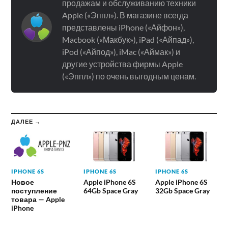
продажам и обслуживанию техники
Apple («Эппл»). В магазине всегда
представлены iPhone («Айфон»),
Macbook («Макбук»), iPad («Айпад»),
iPod («Айпод»), iMac («Аймак») и
другие устройства фирмы Apple
(«Эппл») по очень выгодным ценам.
ДАЛЕЕ →
IPHONE 6S
IPHONE 6S
IPHONE 6S
Новое
Apple iPhone 6S
Apple iPhone 6S
поступление
64Gb Space Gray
32Gb Space Gray
товара — Apple
iPhone