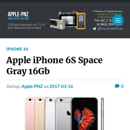
IPHONE 6S
Apple iPhone 6S Space
Gray 16Gb
Автор:
Apple-PNZ
на
2017-03-16
0