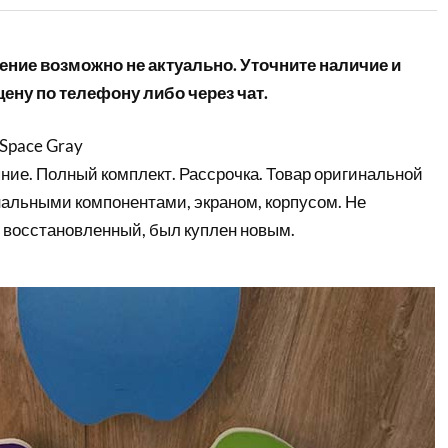
ние возможно не актуально. Уточните наличие и
ену по телефону либо через чат.
 Space Gray
ние. Полный комплект. Рассрочка. Товар оригинальной
нальными компонентами, экраном, корпусом. Не
 восстановленный, был куплен новым.