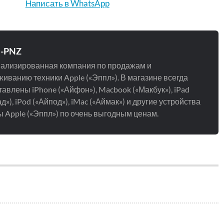
Написать в WhatsApp
e-PNZ
ализированная компания по продажам и
иванию техники Apple («Эппл»). В магазине всегда
авлены iPhone («Айфон»), Macbook («Макбук»), iPad
д»), iPod («Айпод»), iMac («Аймак») и другие устройства
 Apple («Эппл») по очень выгодным ценам.