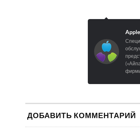
Appl
Специ
обслуж
предст
(«Айпа
фирмы
ДОБАВИТЬ КОММЕНТАРИЙ