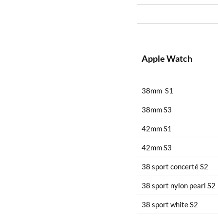
Apple Watch
38mm S1
38mm S3
42mm S1
42mm S3
38 sport concerté S2
38 sport nylon pearl S2
38 sport white S2