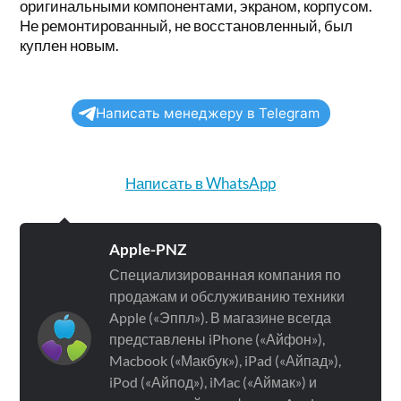
оригинальными компонентами, экраном, корпусом.
Не ремонтированный, не восстановленный, был
куплен новым.
Написать менеджеру в Telegram
Написать в WhatsApp
Apple-PNZ
Специализированная компания по
продажам и обслуживанию техники
Apple («Эппл»). В магазине всегда
представлены iPhone («Айфон»),
Macbook («Макбук»), iPad («Айпад»),
iPod («Айпод»), iMac («Аймак») и