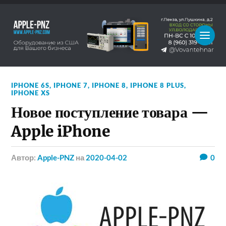
IPHONE 6S
,
IPHONE 7
,
IPHONE 8
,
IPHONE 8 PLUS
,
IPHONE XS
Новое поступление товара —
Apple iPhone
Автор:
Apple-PNZ
на
2020-04-02
0