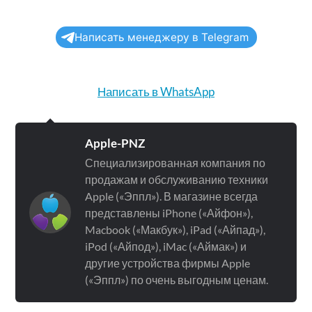
Написать менеджеру в Telegram
Написать в WhatsApp
Apple-PNZ
Специализированная компания по
продажам и обслуживанию техники
Apple («Эппл»). В магазине всегда
представлены iPhone («Айфон»),
Macbook («Макбук»), iPad («Айпад»),
iPod («Айпод»), iMac («Аймак») и
другие устройства фирмы Apple
(«Эппл») по очень выгодным ценам.