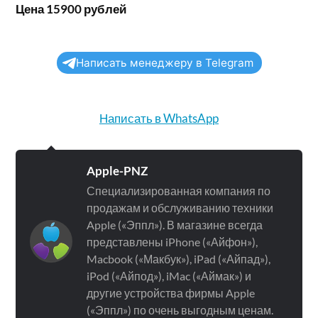
Цена 15900 рублей
Написать менеджеру в Telegram
Написать в WhatsApp
Apple-PNZ
Специализированная компания по
продажам и обслуживанию техники
Apple («Эппл»). В магазине всегда
представлены iPhone («Айфон»),
Macbook («Макбук»), iPad («Айпад»),
iPod («Айпод»), iMac («Аймак») и
другие устройства фирмы Apple
(«Эппл») по очень выгодным ценам.