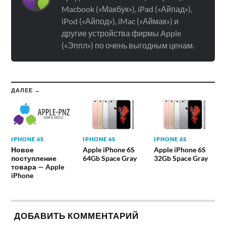
Macbook («Макбук»), iPad («Айпад»),
iPod («Айпод»), iMac («Аймак») и
другие устройства фирмы Apple
(«Эппл») по очень выгодным ценам.
ДАЛЕЕ →
IPHONE 6S
IPHONE 6S
IPHONE 6S
Новое
Apple iPhone 6S
Apple iPhone 6S
поступление
64Gb Space Gray
32Gb Space Gray
товара — Apple
iPhone
ДОБАВИТЬ КОММЕНТАРИЙ