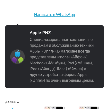
Написать в WhatsApp
Apple-PNZ
Специализированная компания по
продажам и обслуживанию техники
Apple («Эппл»). В магазине всегда
представлены iPhone («Айфон»),
Macbook («Макбук»), iPad («Айпад»),
iPod («Айпод»), iMac («Аймак») и
другие устройства фирмы Apple
(«Эппл») по очень выгодным ценам.
ДАЛЕЕ →