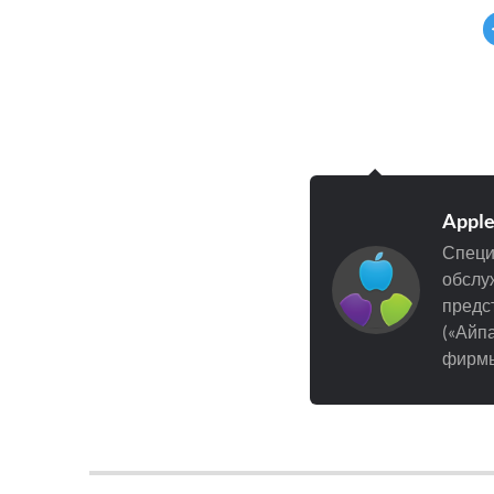
Appl
Специ
обслуж
предст
(«Айпа
фирмы