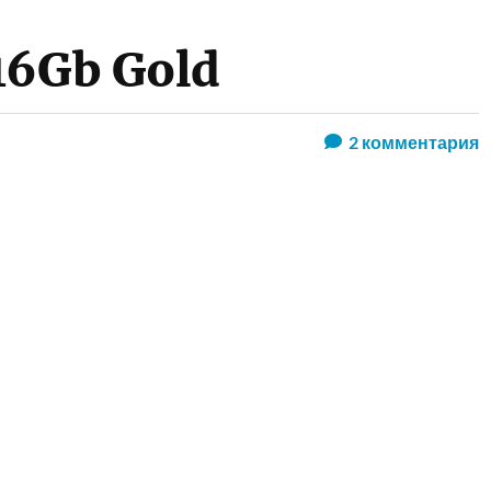
16Gb Gold
2
комментария