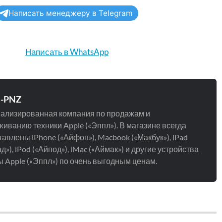
Написать менеджеру в Telegram
Написать в WhatsApp
e-PNZ
ализированная компания по продажам и
иванию техники Apple («Эппл»). В магазине всегда
авлены iPhone («Айфон»), Macbook («Макбук»), iPad
д»), iPod («Айпод»), iMac («Аймак») и другие устройства
 Apple («Эппл») по очень выгодным ценам.