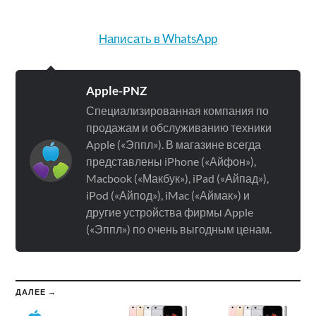
Написать в WhatsApp
Apple-PNZ
Специализированная компания по
продажам и обслуживанию техники
Apple («Эппл»). В магазине всегда
представлены iPhone («Айфон»),
Macbook («Макбук»), iPad («Айпад»),
iPod («Айпод»), iMac («Аймак») и
другие устройства фирмы Apple
(«Эппл») по очень выгодным ценам.
ДАЛЕЕ →