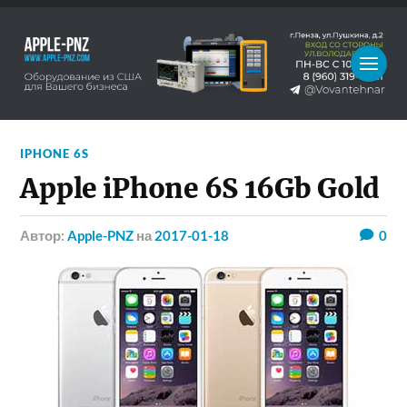
IPHONE 6S
Apple iPhone 6S 16Gb Gold
Автор:
Apple-PNZ
на
2017-01-18
0