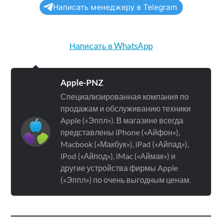
Написать менеджеру в Telegram
Написать в WhatsApp
Apple-PNZ
Специализированная компания по
продажам и обслуживанию техники
Apple («Эппл»). В магазине всегда
представлены iPhone («Айфон»),
Macbook («Макбук»), iPad («Айпад»),
iPod («Айпод»), iMac («Аймак») и
другие устройства фирмы Apple
(«Эппл») по очень выгодным ценам.