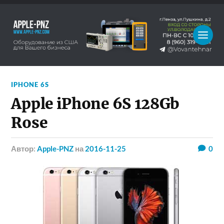
IPHONE 6S
Apple iPhone 6S 128Gb
Rose
Автор:
Apple-PNZ
на
2016-11-25
0