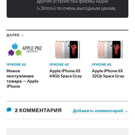
другие устройства фирмы Apple
(«Эппл») по очень выгодным ценам.
ДАЛЕЕ →
IPHONE 6S
IPHONE 6S
IPHONE 6S
Новое
Apple iPhone 6S
Apple iPhone 6S
поступление
64Gb Space Gray
32Gb Space Gray
товара — Apple
iPhone
2 КОММЕНТАРИЯ
Добавить комментарий →