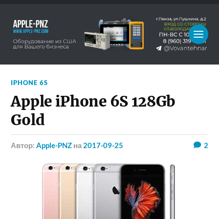
IPHONE 6S
Apple iPhone 6S 128Gb
Gold
Автор:
Apple-PNZ
на
2017-09-25
2