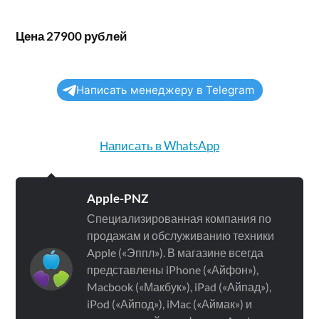
Цена 27900 рублей
Написать менеджеру в Telegram
Написать в WhatsApp
Apple-PNZ
Специализированная компания по
продажам и обслуживанию техники
Apple («Эппл»). В магазине всегда
представлены iPhone («Айфон»),
Macbook («Макбук»), iPad («Айпад»),
iPod («Айпод»), iMac («Аймак») и