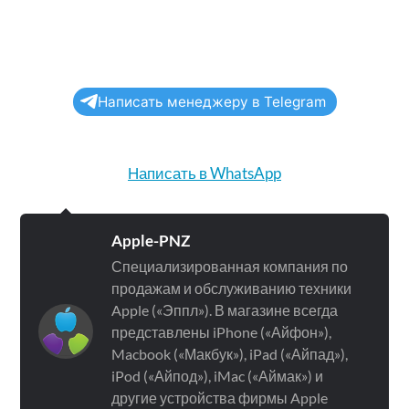
Написать менеджеру в Telegram
Написать в WhatsApp
Apple-PNZ
Специализированная компания по
продажам и обслуживанию техники
Apple («Эппл»). В магазине всегда
представлены iPhone («Айфон»),
Macbook («Макбук»), iPad («Айпад»),
iPod («Айпод»), iMac («Аймак») и
другие устройства фирмы Apple