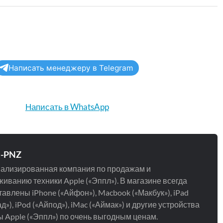
Написать менеджеру в Telegram
Написать в WhatsApp
e-PNZ
ализированная компания по продажам и
иванию техники Apple («Эппл»). В магазине всегда
авлены iPhone («Айфон»), Macbook («Макбук»), iPad
д»), iPod («Айпод»), iMac («Аймак») и другие устройства
 Apple («Эппл») по очень выгодным ценам.