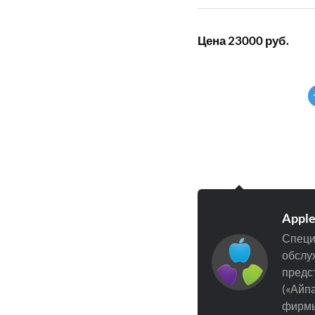
Цена 23000 руб.
Appl
Специ
обслуж
предст
(«Айпа
фирмы