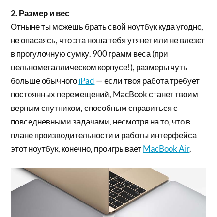
2. Размер и вес
Отныне ты можешь брать свой ноутбук куда угодно,
не опасаясь, что эта ноша тебя утянет или не влезет
в прогулочную сумку. 900 грамм веса (при
цельнометаллическом корпусе!), размеры чуть
больше обычного
iPad
— если твоя работа требует
постоянных перемещений, MacBook станет твоим
верным спутником, способным справиться с
повседневными задачами, несмотря на то, что в
плане производительности и работы интерфейса
этот ноутбук, конечно, проигрывает
MacBook Air
.