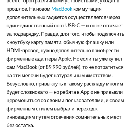
всех сторон различными устройствами, уходят в
прошлое. На новом
MacBook
коммутация
дополнительных гаджетов осуществляется через
один-единственный порт USB-C — и он же отвечает
за подзарядку. Правда, для того, чтобы подключить
к ноутбуку карту памяти, обычную флэшку или
HDMI-провод, нужно дополнительно приобрести
фирменные адаптеры Apple. Но если ты уже купил
сам MacBook (от 89 990 рублей), то не потратиться
на эти мелочи будет натуральным жмотством.
Безусловно, привыкнуть к такому раскладу многим
будет сложновато — но ребята в Apple не привыкли
церемониться со своими пользователями, и своим
фирменным стилем выбрали переход к
инновациям путем отсечения сомнительных мест
без остатка.