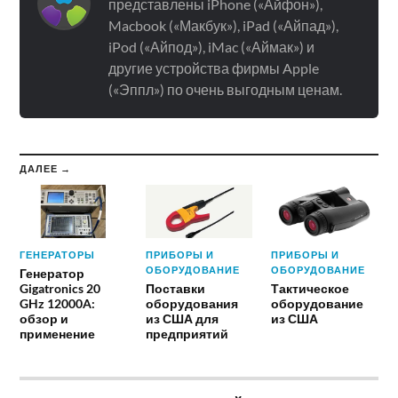
представлены iPhone («Айфон»),
Macbook («Макбук»), iPad («Айпад»),
iPod («Айпод»), iMac («Аймак») и
другие устройства фирмы Apple
(«Эппл») по очень выгодным ценам.
ДАЛЕЕ →
ГЕНЕРАТОРЫ
ПРИБОРЫ И
ПРИБОРЫ И
ОБОРУДОВАНИЕ
ОБОРУДОВАНИЕ
Генератор
Gigatronics 20
Поставки
Тактическое
GHz 12000A:
оборудования
оборудование
обзор и
из США для
из США
применение
предприятий