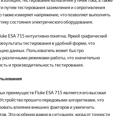
 изоляция, тестирование на наличие утечек тока, а также
ти путем тестирования заземления и сопротивления
 также измеряет напряжение, что позволяет выполнять
тику состояния электрического оборудования.
luke ESA 715 интуитивно понятна. Яркий графический
результаты тестирования в удобной форме, что
ацию данных. Пользователь может быстро
 различными режимами работы, что значительно
сть и производительность тестирования.
льзования
ых преимуществ Fluke ESA 715 является его высокая
 Устройство прошито передовыми алгоритмами, что
овать влияние внешних факторов и увеличить
ов. Это особенно важно в ситуациях, когда от точности