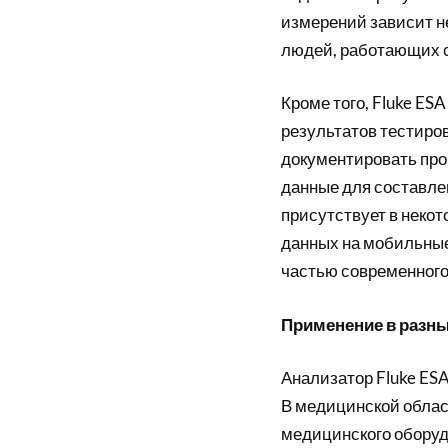
измерений зависит не
людей, работающих с
Кроме того, Fluke E
результатов тестиров
документировать про
данные для составлен
присутствует в некот
данных на мобильные
частью современного
Применение в разн
Анализатор Fluke ES
В медицинской облас
медицинского оборуд