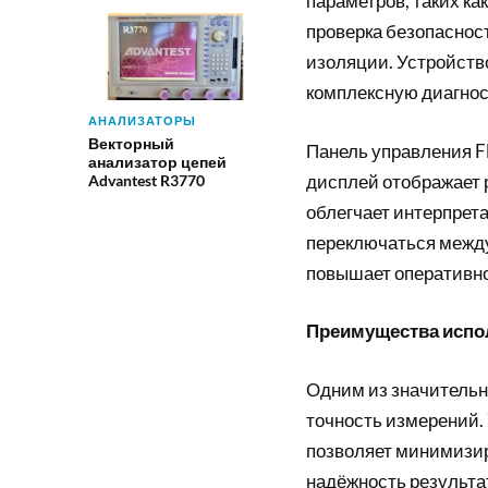
параметров, таких как
проверка безопаснос
изоляции. Устройство
комплексную диагнос
АНАЛИЗАТОРЫ
Векторный
Панель управления F
анализатор цепей
дисплей отображает 
Advantest R3770
облегчает интерпрет
переключаться между
повышает оперативно
Преимущества испо
Одним из значительн
точность измерений.
позволяет минимизир
надёжность результат