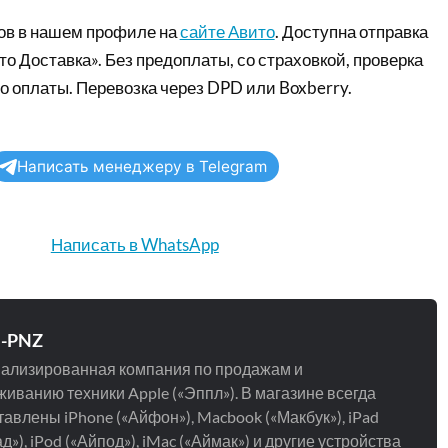
ов в нашем профиле на
сайте Авито
. Доступна отправка
то Доставка». Без предоплаты, со страховкой, проверка
о оплаты. Перевозка через DPD или Boxberry.
Написать менеджеру в Telegram
Написать в WhatsApp
e-PNZ
ализированная компания по продажам и
иванию техники Apple («Эппл»). В магазине всегда
авлены iPhone («Айфон»), Macbook («Макбук»), iPad
д»), iPod («Айпод»), iMac («Аймак») и другие устройства