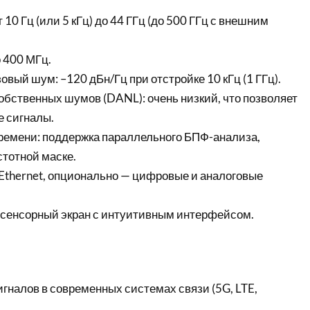
 10 Гц (или 5 кГц) до 44 ГГц (до 500 ГГц с внешним
 400 МГц.
ый шум: –120 дБн/Гц при отстройке 10 кГц (1 ГГц).
обственных шумов (DANL): очень низкий, что позволяет
 сигналы.
ремени: поддержка параллельного БПФ-анализа,
стотной маске.
Ethernet, опционально — цифровые и аналоговые
сенсорный экран с интуитивным интерфейсом.
игналов в современных системах связи (5G, LTE,