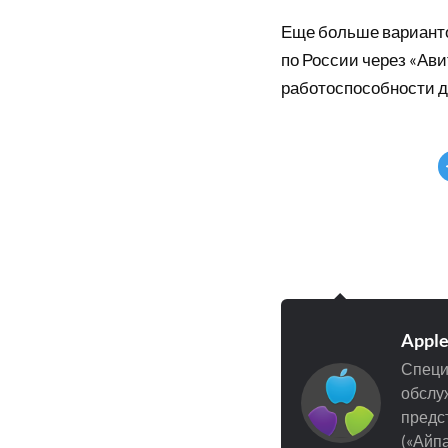
Еще больше вариант
по России через «Ави
работоспособности д
Appl
Специ
обслуж
предст
(«Айпа