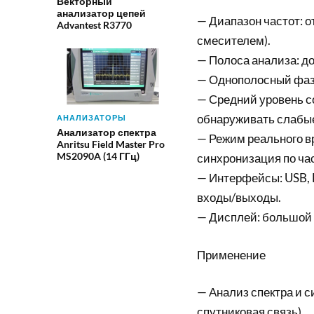
Векторный
анализатор цепей
— Диапазон частот: от
Advantest R3770
смесителем).
— Полоса анализа: до
— Однополосный фазов
— Средний уровень с
обнаруживать слабые
АНАЛИЗАТОРЫ
Анализатор спектра
— Режим реального в
Anritsu Field Master Pro
MS2090A (14 ГГц)
синхронизация по ча
— Интерфейсы: USB, 
входы/выходы.
— Дисплей: большой 
Применение
— Анализ спектра и с
спутниковая связь).