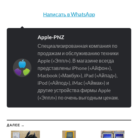
Написать в WhatsApp
Apple-PNZ
Специализированная компания по
продажам и обслуживанию техники
Apple («Эппл»). В магазине всегда
представлены iPhone («Айфон»),
Macbook («Макбук»), iPad («Айпад»),
iPod («Айпод»), iMac («Аймак») и
другие устройства фирмы Apple
(«Эппл») по очень выгодным ценам.
ДАЛЕЕ →