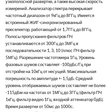
узкополосной развертке, а также высокая скорость
измерений. Анализатор спектра перекрывает
частотный диапазон от 9кГц до 8ГГц. Имеется
встроенный ЖИГ-синхронизированный
преселектор, работающий от 1,7ГГц до 8ГГц.
Полосы пропускания фильтров ПЧ
устанавливаются от 300Гц до 3МГц в
последовательности 1, 3, 10 (плюс ПЧ фильтр
5МГц). Разрешение частотомера 1Гц. Уровень
фазовых шумов составляет -100дБс/Гц при
отстройке на 10кГц от несущей. Максимальная
погрешность по амплитуде +-1,5дБ. Средний
уровень отображаемых шумов составляет не более
-115дБм на частотах от 1МГц до 3ГГц (фильтр ПЧ
1кГц, фильтр видео 1Гц, входной аттенюатор 0дБ).
Время развертки от 50мс до 1000с.