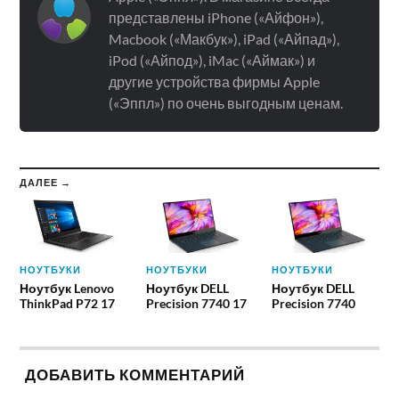
представлены iPhone («Айфон»),
Macbook («Макбук»), iPad («Айпад»),
iPod («Айпод»), iMac («Аймак») и
другие устройства фирмы Apple
(«Эппл») по очень выгодным ценам.
ДАЛЕЕ →
НОУТБУКИ
НОУТБУКИ
НОУТБУКИ
Ноутбук Lenovo
Ноутбук DELL
Ноутбук DELL
ThinkPad P72 17
Precision 7740 17
Precision 7740
ДОБАВИТЬ КОММЕНТАРИЙ