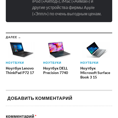
iPod («Айпод»), iMac («Аймак») и
другие устройства фирмы Apple
(«Эппл») по очень выгодным ценам.
ДАЛЕЕ →
НОУТБУКИ
НОУТБУКИ
НОУТБУКИ
Ноутбук Lenovo
Ноутбук DELL
Ноутбук
ThinkPad P72 17
Precision 7740
Microsoft Surface
Book 3 15
ДОБАВИТЬ КОММЕНТАРИЙ
комментарий
*