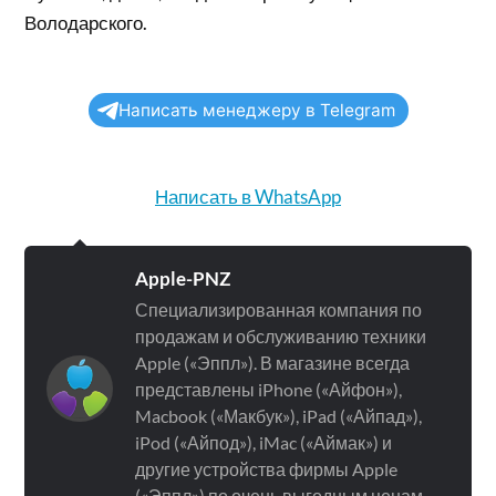
Володарского.
Написать менеджеру в Telegram
Написать в WhatsApp
Apple-PNZ
Специализированная компания по
продажам и обслуживанию техники
Apple («Эппл»). В магазине всегда
представлены iPhone («Айфон»),
Macbook («Макбук»), iPad («Айпад»),
iPod («Айпод»), iMac («Аймак») и
другие устройства фирмы Apple
(«Эппл») по очень выгодным ценам.