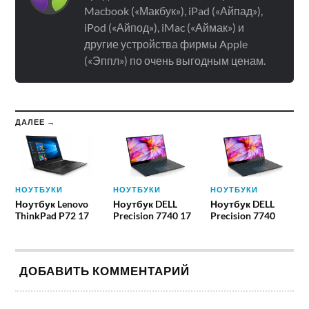
Macbook («Макбук»), iPad («Айпад»),
iPod («Айпод»), iMac («Аймак») и
другие устройства фирмы Apple
(«Эппл») по очень выгодным ценам.
ДАЛЕЕ →
НОУТБУКИ
НОУТБУКИ
НОУТБУКИ
Ноутбук Lenovo
Ноутбук DELL
Ноутбук DELL
ThinkPad P72 17
Precision 7740 17
Precision 7740
ДОБАВИТЬ КОММЕНТАРИЙ