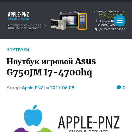
НОУТБУКИ
Ноутбук игровой Asus
G750JM I7-4700hq
Автор:
Apple-PNZ
на
2017-06-09
0