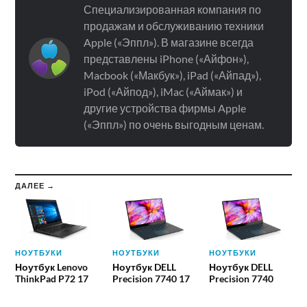
Специализированная компания по
продажам и обслуживанию техники
Apple («Эппл»). В магазине всегда
представлены iPhone («Айфон»),
Macbook («Макбук»), iPad («Айпад»),
iPod («Айпод»), iMac («Аймак») и
другие устройства фирмы Apple
(«Эппл») по очень выгодным ценам.
ДАЛЕЕ →
НОУТБУКИ
НОУТБУКИ
НОУТБУКИ
Ноутбук Lenovo
Ноутбук DELL
Ноутбук DELL
ThinkPad P72 17
Precision 7740 17
Precision 7740