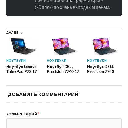
другие устройства фирмы Apple
(«Эппл») по очень выгодным ценам.
ДАЛЕЕ →
НОУТБУКИ
НОУТБУКИ
НОУТБУКИ
Ноутбук Lenovo
Ноутбук DELL
Ноутбук DELL
ThinkPad P72 17
Precision 7740 17
Precision 7740
ДОБАВИТЬ КОММЕНТАРИЙ
комментарий
*