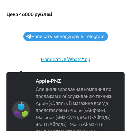
Цена 46000 рублей
Написать менеджеру в Telegram
Написать в WhatsApp
Apple-PNZ
Специализированная компания по
продажам и обслуживанию техники
Apple («Эппл»). В магазине всегда
представлены iPhone («Айфон»),
Macbook («Макбук»), iPad («Айпад»),
iPod («Айпод»), iMac («Аймак») и