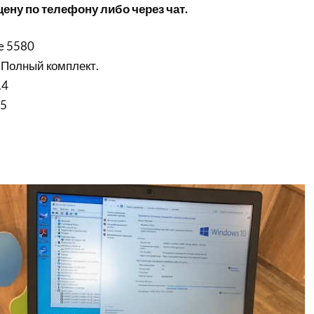
ену по телефону либо через чат.
e 5580
 Полный комплект.
.4
i5