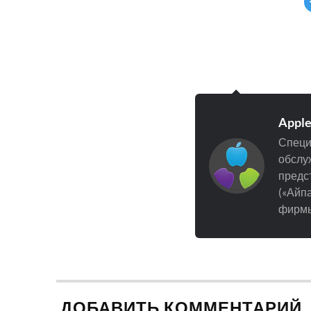
Appl
Специ
обслуж
предст
(«Айпа
фирмы
ДОБАВИТЬ КОММЕНТАРИЙ