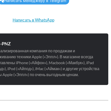
Написать менеджеру в Telegram
Написать в WhatsApp
e-PNZ
ализированная компания по продажам и
иванию техники Apple («Эппл»). В магазине всегда
авлены iPhone («Айфон»), Macbook («Макбук»), iPad
д»), iPod («Айпод»), iMac («Аймак») и другие устройства
 Apple («Эппл») по очень выгодным ценам.