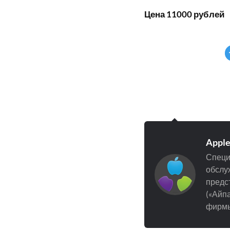
Цена 11000 рублей
Appl
Специ
обслуж
предст
(«Айпа
фирмы