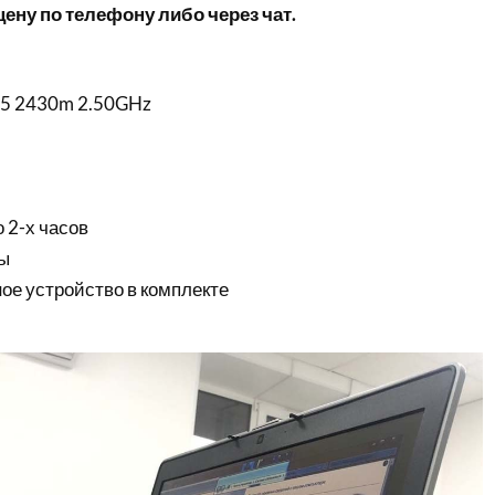
ену по телефону либо через чат.
e i5 2430m 2.50GHz
 2-х часов
ы
ое устройство в комплекте