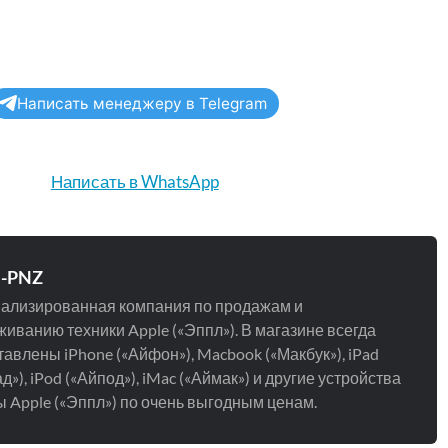
Написать менеджеру в Telegram
Написать в WhatsApp
e-PNZ
ализированная компания по продажам и
иванию техники Apple («Эппл»). В магазине всегда
авлены iPhone («Айфон»), Macbook («Макбук»), iPad
д»), iPod («Айпод»), iMac («Аймак») и другие устройства
 Apple («Эппл») по очень выгодным ценам.