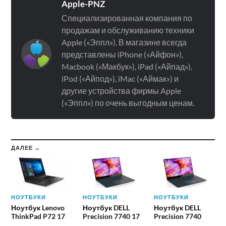
Apple-PNZ
Специализированная компания по
продажам и обслуживанию техники
Apple («Эппл»). В магазине всегда
представлены iPhone («Айфон»),
Macbook («Макбук»), iPad («Айпад»),
iPod («Айпод»), iMac («Аймак») и
другие устройства фирмы Apple
(«Эппл») по очень выгодным ценам.
ДАЛЕЕ →
НОУТБУКИ
НОУТБУКИ
НОУТБУКИ
Ноутбук Lenovo
Ноутбук DELL
Ноутбук DELL
ThinkPad P72 17
Precision 7740 17
Precision 7740