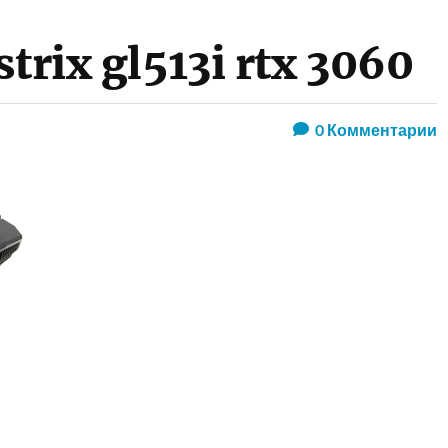
strix gl513i rtx 3060
0
Комментарии