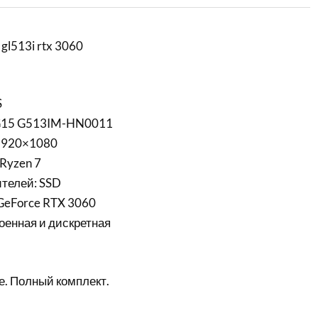
 gl513i rtx 3060
S
 G15 G513IM-HN0011
 1920×1080
Ryzen 7
телей: SSD
GeForce RTX 3060
оенная и дискретная
е. Полный комплект.