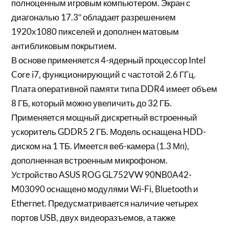
полноценным игровым компьютером. Экран с
диагональю 17.3″ обладает разрешением
1920х1080 пикселей и дополнен матовым
антибликовым покрытием.
В основе применяется 4-ядерный процессор Intel
Core i7, функционирующий с частотой 2.6 ГГц.
Плата оперативной памяти типа DDR4 имеет объем
8 ГБ, который можно увеличить до 32 ГБ.
Применяется мощный дискретный встроенный
ускоритель GDDR5 2 ГБ. Модель оснащена HDD-
диском на 1 ТБ. Имеется веб-камера (1.3 Мп),
дополненная встроенным микрофоном.
Устройство ASUS ROG GL752VW 90NB0A42-
M03090 оснащено модулями Wi-Fi, Bluetooth и
Ethernet. Предусматривается наличие четырех
портов USB, двух видеоразъемов, а также