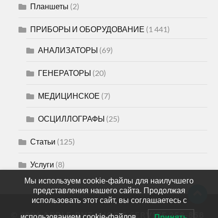
Планшеты
(2)
ПРИБОРЫ И ОБОРУДОВАНИЕ
(1 441)
АНАЛИЗАТОРЫ
(69)
ГЕНЕРАТОРЫ
(20)
МЕДИЦИНСКОЕ
(7)
ОСЦИЛЛОГРАФЫ
(25)
Статьи
(125)
Услуги
(8)
Мы используем cookie-файлы для наилучшего
представления нашего сайта. Продолжая
использовать этот сайт, вы соглашаетесь с
© 2026
APPLE-PNZ SHOP & SERVICE 258-858
использованием cookie-файлов.
Принять