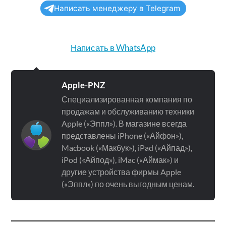
Написать менеджеру в Telegram
Написать в WhatsApp
Apple-PNZ
Специализированная компания по
продажам и обслуживанию техники
Apple («Эппл»). В магазине всегда
представлены iPhone («Айфон»),
Macbook («Макбук»), iPad («Айпад»),
iPod («Айпод»), iMac («Аймак») и
другие устройства фирмы Apple
(«Эппл») по очень выгодным ценам.