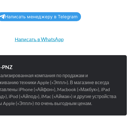
Написать менеджеру в Telegram
Написать в WhatsApp
e-PNZ
ализированная компания по продажам и
иванию техники Apple («Эппл»). В магазине всегда
авлены iPhone («Айфон»), Macbook («Макбук»), iPad
д»), iPod («Айпод»), iMac («Аймак») и другие устройства
 Apple («Эппл») по очень выгодным ценам.