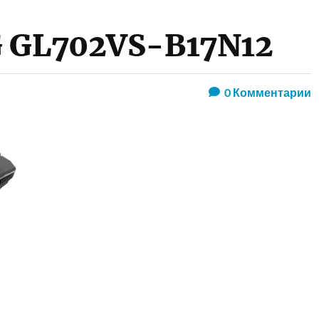
G GL702VS-B17N12
0
Комментарии