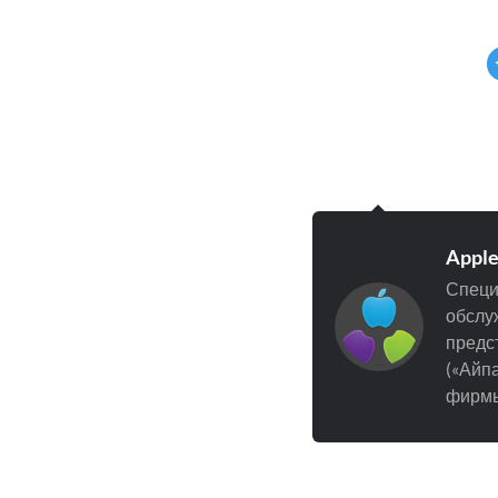
Appl
Специ
обслуж
предст
(«Айпа
фирмы