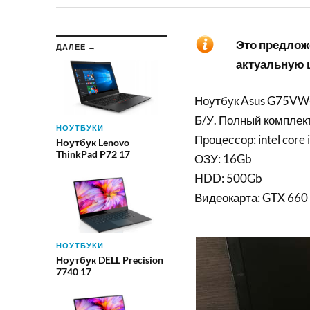
Это предложе
ДАЛЕЕ →
актуальную ц
Ноутбук Asus G75V
Б/У. Полный комплект
НОУТБУКИ
Процессор: intel core 
Ноутбук Lenovo
ThinkPad P72 17
ОЗУ: 16Gb
HDD: 500Gb
Видеокарта: GTX 660
НОУТБУКИ
Ноутбук DELL Precision
7740 17