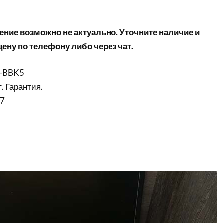
ние возможно не актуально. Уточните наличие и
ену по телефону либо через чат.
W-BBK5
. Гарантия.
i7