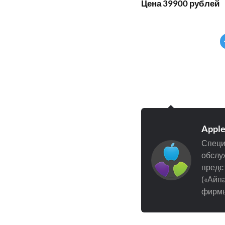
Цена 39900 рублей
Appl
Специ
обслуж
предст
(«Айпа
фирмы