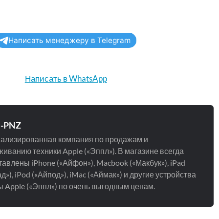
Написать менеджеру в Telegram
Написать в WhatsApp
e-PNZ
ализированная компания по продажам и
иванию техники Apple («Эппл»). В магазине всегда
авлены iPhone («Айфон»), Macbook («Макбук»), iPad
д»), iPod («Айпод»), iMac («Аймак») и другие устройства
 Apple («Эппл») по очень выгодным ценам.