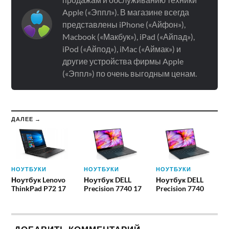
Apple («Эппл»). В магазине всегда
представлены iPhone («Айфон»),
Macbook («Макбук»), iPad («Айпад»),
iPod («Айпод»), iMac («Аймак») и
другие устройства фирмы Apple
(«Эппл») по очень выгодным ценам.
ДАЛЕЕ →
НОУТБУКИ
НОУТБУКИ
НОУТБУКИ
Ноутбук Lenovo
Ноутбук DELL
Ноутбук DELL
ThinkPad P72 17
Precision 7740 17
Precision 7740