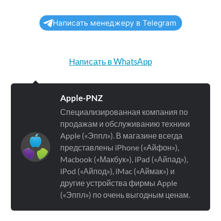
Написать менеджеру в Telegram
Написать в WhatsApp
Apple-PNZ
Специализированная компания по
продажам и обслуживанию техники
Apple («Эппл»). В магазине всегда
представлены iPhone («Айфон»),
Macbook («Макбук»), iPad («Айпад»),
iPod («Айпод»), iMac («Аймак») и
другие устройства фирмы Apple
(«Эппл») по очень выгодным ценам.