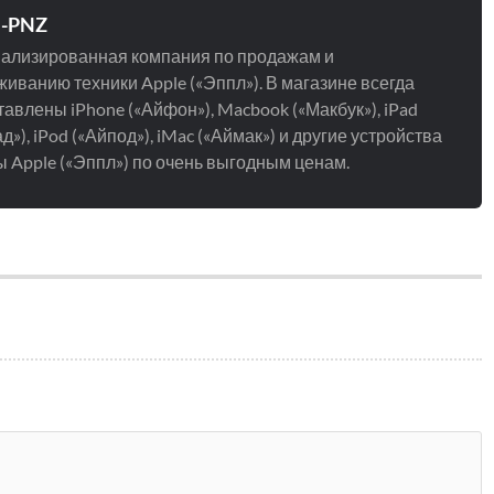
e-PNZ
ализированная компания по продажам и
иванию техники Apple («Эппл»). В магазине всегда
авлены iPhone («Айфон»), Macbook («Макбук»), iPad
д»), iPod («Айпод»), iMac («Аймак») и другие устройства
 Apple («Эппл») по очень выгодным ценам.