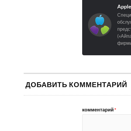
Appl
Специ
обслуж
предст
(«Айпа
фирмы
ДОБАВИТЬ КОММЕНТАРИЙ
комментарий
*