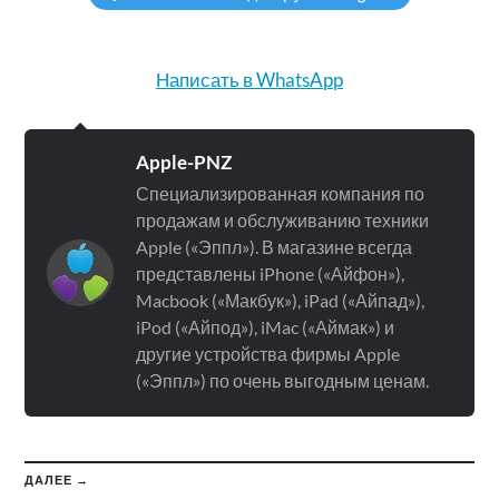
Написать в WhatsApp
Apple-PNZ
Специализированная компания по
продажам и обслуживанию техники
Apple («Эппл»). В магазине всегда
представлены iPhone («Айфон»),
Macbook («Макбук»), iPad («Айпад»),
iPod («Айпод»), iMac («Аймак») и
другие устройства фирмы Apple
(«Эппл») по очень выгодным ценам.
ДАЛЕЕ →