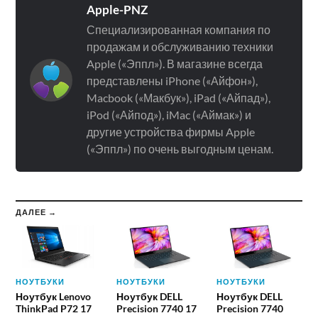
Apple-PNZ
Специализированная компания по
продажам и обслуживанию техники
Apple («Эппл»). В магазине всегда
представлены iPhone («Айфон»),
Macbook («Макбук»), iPad («Айпад»),
iPod («Айпод»), iMac («Аймак») и
другие устройства фирмы Apple
(«Эппл») по очень выгодным ценам.
ДАЛЕЕ →
НОУТБУКИ
НОУТБУКИ
НОУТБУКИ
Ноутбук Lenovo
Ноутбук DELL
Ноутбук DELL
ThinkPad P72 17
Precision 7740 17
Precision 7740