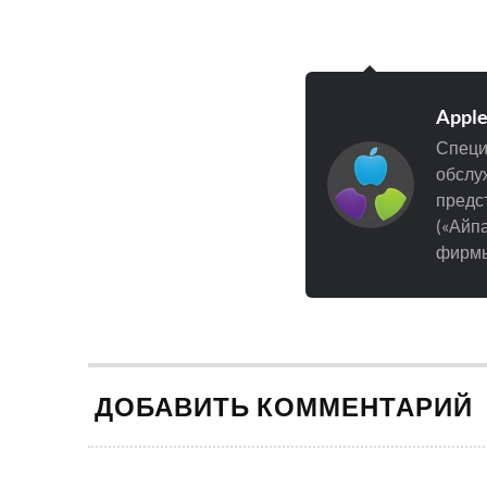
Appl
Специ
обслуж
предст
(«Айпа
фирмы
ДОБАВИТЬ КОММЕНТАРИЙ