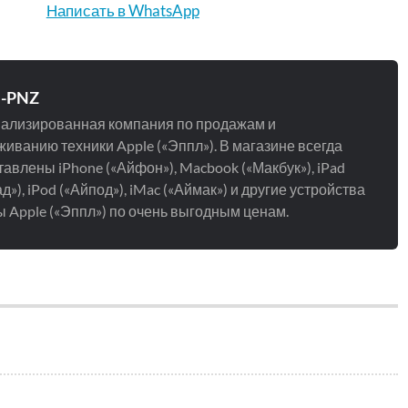
Написать в WhatsApp
e-PNZ
ализированная компания по продажам и
иванию техники Apple («Эппл»). В магазине всегда
авлены iPhone («Айфон»), Macbook («Макбук»), iPad
д»), iPod («Айпод»), iMac («Аймак») и другие устройства
 Apple («Эппл») по очень выгодным ценам.