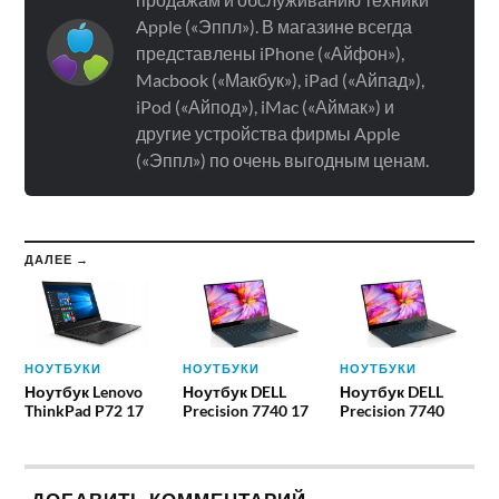
Apple («Эппл»). В магазине всегда
представлены iPhone («Айфон»),
Macbook («Макбук»), iPad («Айпад»),
iPod («Айпод»), iMac («Аймак») и
другие устройства фирмы Apple
(«Эппл») по очень выгодным ценам.
ДАЛЕЕ →
НОУТБУКИ
НОУТБУКИ
НОУТБУКИ
Ноутбук Lenovo
Ноутбук DELL
Ноутбук DELL
ThinkPad P72 17
Precision 7740 17
Precision 7740