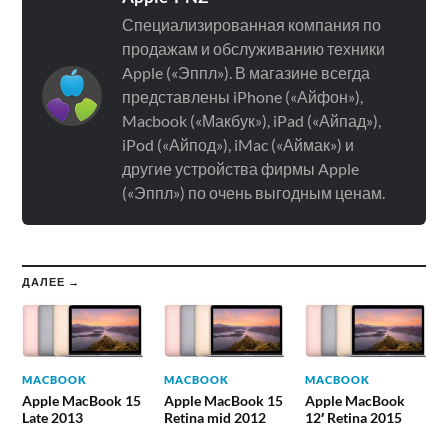
Специализированная компания по
продажам и обслуживанию техники
Apple («Эппл»). В магазине всегда
представлены iPhone («Айфон»),
Macbook («Макбук»), iPad («Айпад»),
iPod («Айпод»), iMac («Аймак») и
другие устройства фирмы Apple
(«Эппл») по очень выгодным ценам.
ДАЛЕЕ →
MACBOOK
MACBOOK
MACBOOK
Apple MacBook 15
Apple MacBook 15
Apple MacBook
Late 2013
Retina mid 2012
12′ Retina 2015