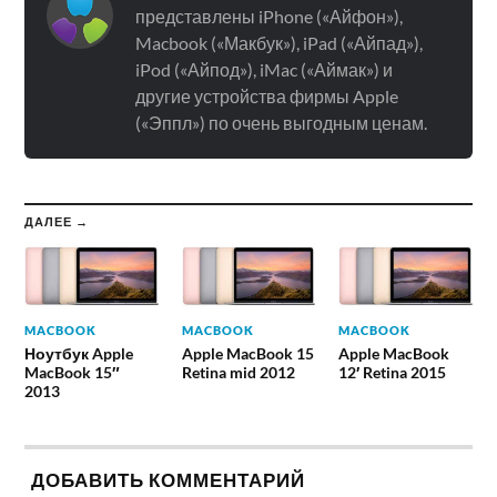
представлены iPhone («Айфон»),
Macbook («Макбук»), iPad («Айпад»),
iPod («Айпод»), iMac («Аймак») и
другие устройства фирмы Apple
(«Эппл») по очень выгодным ценам.
ДАЛЕЕ →
MACBOOK
MACBOOK
MACBOOK
Ноутбук Apple
Apple MacBook 15
Apple MacBook
MacBook 15″
Retina mid 2012
12′ Retina 2015
2013
ДОБАВИТЬ КОММЕНТАРИЙ