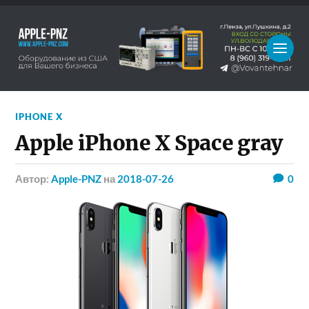
IPHONE X
Apple iPhone X Space gray
Автор:
Apple-PNZ
на
2018-07-26
0