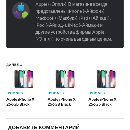
Apple («Эппл»). В магазине всегда
представлены iPhone («Айфон»),
Macbook («Макбук»), iPad («Айпад»),
iPod («Айпод»), iMac («Аймак») и
другие устройства фирмы Apple
(«Эппл») по очень выгодным ценам.
ДАЛЕЕ →
IPHONE X
IPHONE X
IPHONE X
Apple iPhone X
Apple iPhone X
Apple iPhone X
256Gb Black
256GB Black
256Gb Black
ДОБАВИТЬ КОММЕНТАРИЙ