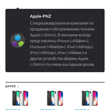
Apple-PNZ
Специализированная компания по
продажам и обслуживанию техники
Apple («Эппл»). В магазине всегда
представлены iPhone («Айфон»),
Macbook («Макбук»), iPad («Айпад»),
iPod («Айпод»), iMac («Аймак») и
другие устройства фирмы Apple
(«Эппл») по очень выгодным ценам.
ДАЛЕЕ →