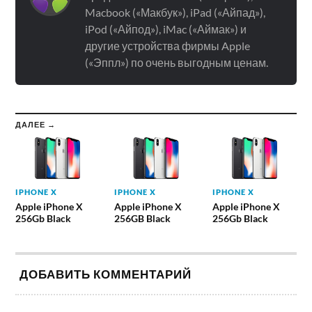
Macbook («Макбук»), iPad («Айпад»),
iPod («Айпод»), iMac («Аймак») и
другие устройства фирмы Apple
(«Эппл») по очень выгодным ценам.
ДАЛЕЕ →
IPHONE X
IPHONE X
IPHONE X
Apple iPhone X
Apple iPhone X
Apple iPhone X
256Gb Black
256GB Black
256Gb Black
ДОБАВИТЬ КОММЕНТАРИЙ