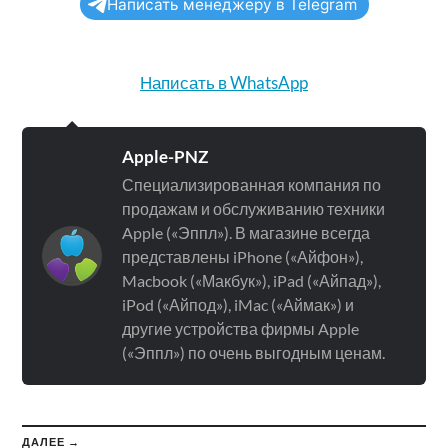
Написать менеджеру в Telegram
Написать в WhatsApp
Apple-PNZ
Специализированная компания по
продажам и обслуживанию техники
Apple («Эппл»). В магазине всегда
представлены iPhone («Айфон»),
Macbook («Макбук»), iPad («Айпад»),
iPod («Айпод»), iMac («Аймак») и
другие устройства фирмы Apple
(«Эппл») по очень выгодным ценам.
ДАЛЕЕ →