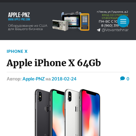
IPHONE X
Apple iPhone X 64Gb
Автор:
Apple-PNZ
на
2018-02-24
0