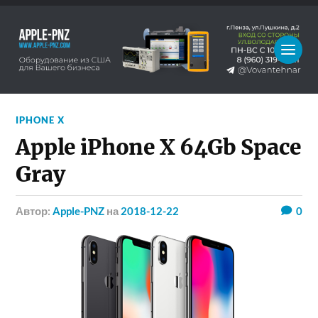
IPHONE X
Apple iPhone X 64Gb Space
Gray
Автор:
Apple-PNZ
на
2018-12-22
0