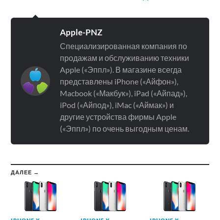
Apple-PNZ
Специализированная компания по
продажам и обслуживанию техники
Apple («Эппл»). В магазине всегда
представлены iPhone («Айфон»),
Macbook («Макбук»), iPad («Айпад»),
iPod («Айпод»), iMac («Аймак») и
другие устройства фирмы Apple
(«Эппл») по очень выгодным ценам.
ДАЛЕЕ →