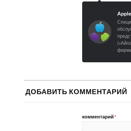
Appl
Специ
обслуж
предст
(«Айпа
фирмы
ДОБАВИТЬ КОММЕНТАРИЙ
комментарий
*