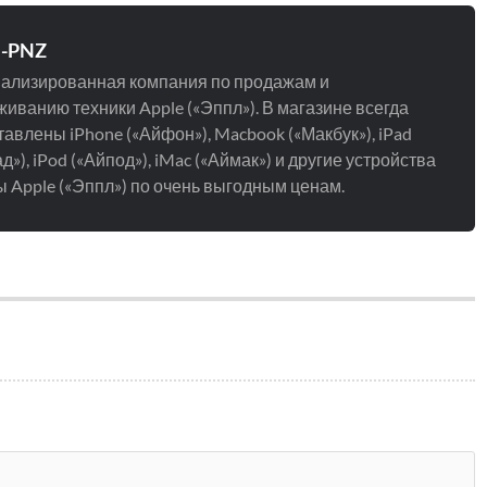
e-PNZ
ализированная компания по продажам и
иванию техники Apple («Эппл»). В магазине всегда
авлены iPhone («Айфон»), Macbook («Макбук»), iPad
д»), iPod («Айпод»), iMac («Аймак») и другие устройства
 Apple («Эппл») по очень выгодным ценам.