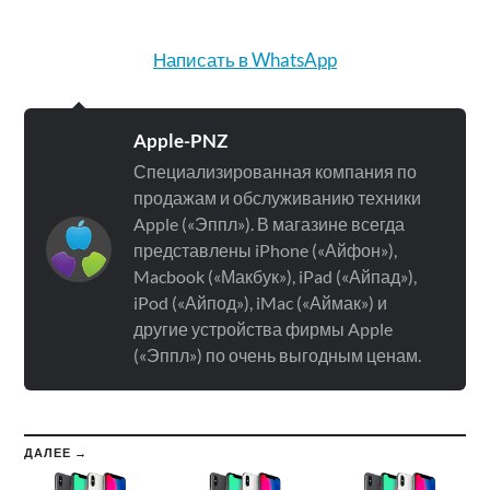
Написать в WhatsApp
Apple-PNZ
Специализированная компания по
продажам и обслуживанию техники
Apple («Эппл»). В магазине всегда
представлены iPhone («Айфон»),
Macbook («Макбук»), iPad («Айпад»),
iPod («Айпод»), iMac («Аймак») и
другие устройства фирмы Apple
(«Эппл») по очень выгодным ценам.
ДАЛЕЕ →