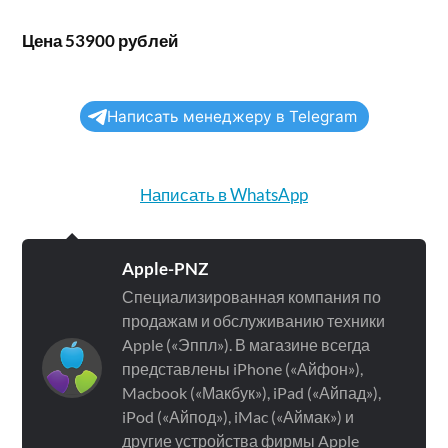
Цена 53900 рублей
Написать менеджеру в Telegram
Написать в WhatsApp
Apple-PNZ
Специализированная компания по
продажам и обслуживанию техники
Apple («Эппл»). В магазине всегда
представлены iPhone («Айфон»),
Macbook («Макбук»), iPad («Айпад»),
iPod («Айпод»), iMac («Аймак») и
другие устройства фирмы Apple