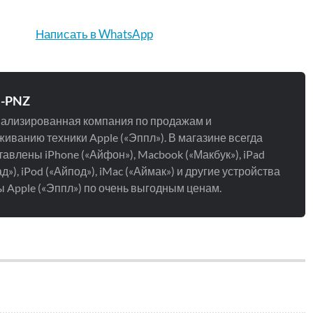
Написать в WhatsApp
e-PNZ
ализированная компания по продажам и
иванию техники Apple («Эппл»). В магазине всегда
авлены iPhone («Айфон»), Macbook («Макбук»), iPad
д»), iPod («Айпод»), iMac («Аймак») и другие устройства
 Apple («Эппл») по очень выгодным ценам.