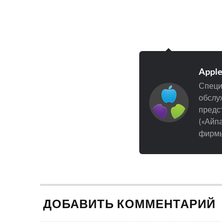
Appl
Специ
обслуж
предст
(«Айпа
фирмы
ДОБАВИТЬ КОММЕНТАРИЙ