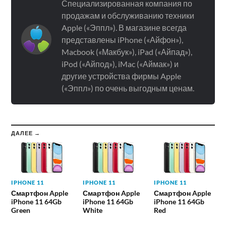
Специализированная компания по
продажам и обслуживанию техники
Apple («Эппл»). В магазине всегда
представлены iPhone («Айфон»),
Macbook («Макбук»), iPad («Айпад»),
iPod («Айпод»), iMac («Аймак») и
другие устройства фирмы Apple
(«Эппл») по очень выгодным ценам.
ДАЛЕЕ →
IPHONE 11
IPHONE 11
IPHONE 11
Смартфон Apple
Смартфон Apple
Смартфон Apple
iPhone 11 64Gb
iPhone 11 64Gb
iPhone 11 64Gb
Green
White
Red